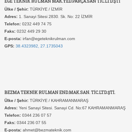
EGE TEKNİK RULMAN MAK.YED.PARÇA.SAN TİC.LTD.ŞTİ
Ülke / Şehir:
TÜRKİYE / İZMİR
Adres:
1. Sanayi Sitesi 2830. Sk. No: 22 İZMİR
Telefon:
0232 449 74 75
Faks:
0232 449 29 30
E-posta:
irfan@egeteknikrulman.com
GPS:
38.4323982, 27.1735043
BEZMA TEKNİK RULMAN END.MAK.SAN. TİC.LTD.ŞTİ.
Ülke / Şehir:
TÜRKİYE / KAHRAMANMARAŞ
Adres:
Yeni Sanayi Sitesi. Sanayi Cd. No:67 KAHRAMANMARAŞ
Telefon:
0344 236 07 57
Faks:
0344 236 07 55
E-posta:
ahmet@bezmateknik.com