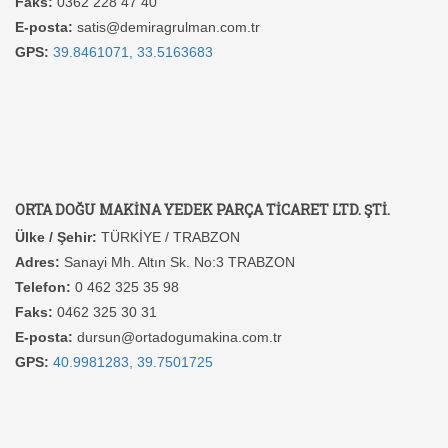
Faks:
0362 228 47 40
E-posta:
satis@demiragrulman.com.tr
GPS:
39.8461071, 33.5163683
ORTA DOĞU MAKİNA YEDEK PARÇA TİCARET LTD. ŞTİ.
Ülke / Şehir:
TÜRKİYE / TRABZON
Adres:
Sanayi Mh. Altın Sk. No:3 TRABZON
Telefon:
0 462 325 35 98
Faks:
0462 325 30 31
E-posta:
dursun@ortadogumakina.com.tr
GPS:
40.9981283, 39.7501725