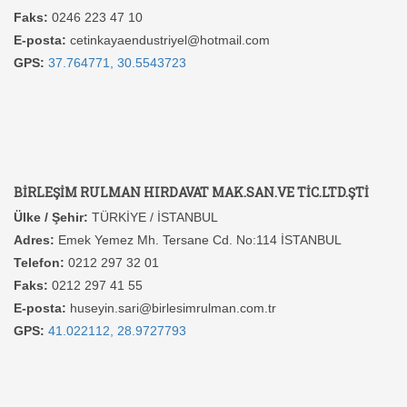
Faks:
0246 223 47 10
E-posta:
cetinkayaendustriyel@hotmail.com
GPS:
37.764771, 30.5543723
BİRLEŞİM RULMAN HIRDAVAT MAK.SAN.VE TİC.LTD.ŞTİ
Ülke / Şehir:
TÜRKİYE / İSTANBUL
Adres:
Emek Yemez Mh. Tersane Cd. No:114 İSTANBUL
Telefon:
0212 297 32 01
Faks:
0212 297 41 55
E-posta:
huseyin.sari@birlesimrulman.com.tr
GPS:
41.022112, 28.9727793