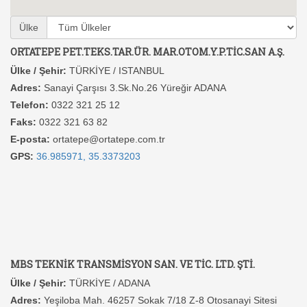
Ülke
ORTATEPE PET.TEKS.TAR.ÜR. MAR.OTOM.Y.P.TİC.SAN A.Ş.
Ülke / Şehir:
TÜRKİYE / ISTANBUL
Adres:
Sanayi Çarşısı 3.Sk.No.26 Yüreğir ADANA
Telefon:
0322 321 25 12
Faks:
0322 321 63 82
E-posta:
ortatepe@ortatepe.com.tr
GPS:
36.985971, 35.3373203
MBS TEKNİK TRANSMİSYON SAN. VE TİC. LTD. ŞTİ.
Ülke / Şehir:
TÜRKİYE / ADANA
Adres:
Yeşiloba Mah. 46257 Sokak 7/18 Z-8 Otosanayi Sitesi