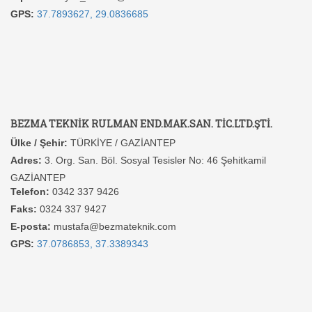
GPS:
37.7893627, 29.0836685
BEZMA TEKNİK RULMAN END.MAK.SAN. TİC.LTD.ŞTİ.
Ülke / Şehir:
TÜRKİYE / GAZİANTEP
Adres:
3. Org. San. Böl. Sosyal Tesisler No: 46 Şehitkamil
GAZİANTEP
Telefon:
0342 337 9426
Faks:
0324 337 9427
E-posta:
mustafa@bezmateknik.com
GPS:
37.0786853, 37.3389343