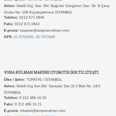
Adres:
İkitelli Org. San. Böl. Bağcılar Güngören San. Sit. B Çarşı
Grubu No: 108 Küçükçekmece İSTANBUL
Telefon:
0212 671 0840
Faks:
0212 671 0842
E-posta:
taspinar@taspinarrulman.com
GPS:
41.0755055, 28.7972689
VONA RULMAN MAKİNE OTOM.İTH.İHR.TİC.LTD.ŞTİ.
Ülke / Şehir:
TÜRKİYE / İSTANBUL
Adres:
İkitelli Org.San.Böl. Saraçlar San.St.3 Blok No :14/1
İSTANBUL
Telefon:
0 212 486 16 20
Faks:
0 212 486 16 21
E-posta:
mbatuk@temporulman.com