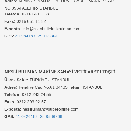
Adres:
MIMAR SINAN MH. YEDPA TICARET MARK B CAD.
NO:35 ATASEHIR-ISTANBUL
Telefon:
0216 661 11 81
Faks:
0216 661 11 82
E-posta:
info@istanbulteknikrulman.com
GPS:
40.984187, 29.165364
NESLİ RULMAN MAKİNE SANAYİ VE TİCARET LTD.ŞTİ.
Ülke / Şehir:
TÜRKİYE / İSTANBUL
Adres:
Feridiye Cad No:61 34435 Taksim İSTANBUL
Telefon:
0212 243 24 55
Faks:
0212 293 92 57
E-posta:
neslirulman@superonline.com
GPS:
41.0426182, 28.9586768