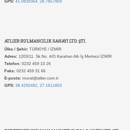
GPS:
41.0839364, 28.7857959
ATLIER RULMANCILIK SANAYİ LTD. ŞTİ.
Ülke / Şehir:
TÜRKİYE / İZMİR
Adres:
1203/11. Sk.No. 4/O Karahan Atlı İş Merkezi İZMİR
Telefon:
0232 459 10 26
Faks:
0232 459 31 66
E-posta:
murat@atlier.com.tr
GPS:
38.4292482, 27.1611853