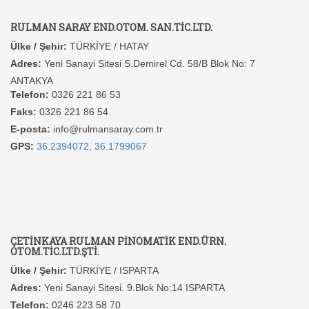
RULMAN SARAY END.OTOM. SAN.TİC.LTD.
Ülke / Şehir:
TÜRKİYE / HATAY
Adres:
Yeni Sanayi Sitesi S.Demirel Cd. 58/B Blok No: 7
ANTAKYA
Telefon:
0326 221 86 53
Faks:
0326 221 86 54
E-posta:
info@rulmansaray.com.tr
GPS:
36.2394072, 36.1799067
ÇETİNKAYA RULMAN PİNOMATİK END.ÜRN.
OTOM.TİC.LTD.ŞTİ.
Ülke / Şehir:
TÜRKİYE / ISPARTA
Adres:
Yeni Sanayi Sitesi. 9.Blok No:14 ISPARTA
Telefon:
0246 223 58 70