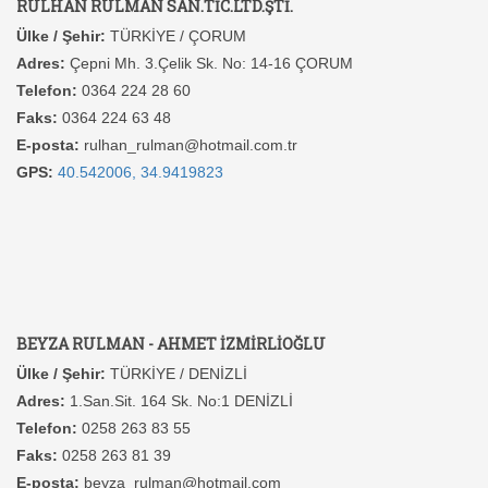
RULHAN RULMAN SAN.TİC.LTD.ŞTİ.
Ülke / Şehir:
TÜRKİYE / ÇORUM
Adres:
Çepni Mh. 3.Çelik Sk. No: 14-16 ÇORUM
Telefon:
0364 224 28 60
Faks:
0364 224 63 48
E-posta:
rulhan_rulman@hotmail.com.tr
GPS:
40.542006, 34.9419823
BEYZA RULMAN - AHMET İZMİRLİOĞLU
Ülke / Şehir:
TÜRKİYE / DENİZLİ
Adres:
1.San.Sit. 164 Sk. No:1 DENİZLİ
Telefon:
0258 263 83 55
Faks:
0258 263 81 39
E-posta:
beyza_rulman@hotmail.com