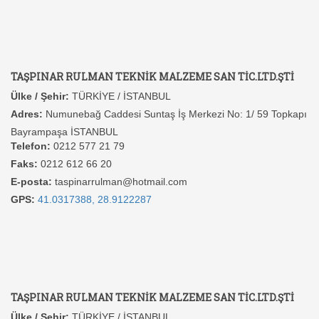
TAŞPINAR RULMAN TEKNİK MALZEME SAN TİC.LTD.ŞTİ
Ülke / Şehir:
TÜRKİYE / İSTANBUL
Adres:
Numunebağ Caddesi Suntaş İş Merkezi No: 1/ 59 Topkapı
Bayrampaşa İSTANBUL
Telefon:
0212 577 21 79
Faks:
0212 612 66 20
E-posta:
taspinarrulman@hotmail.com
GPS:
41.0317388, 28.9122287
TAŞPINAR RULMAN TEKNİK MALZEME SAN TİC.LTD.ŞTİ
Ülke / Şehir:
TÜRKİYE / İSTANBUL