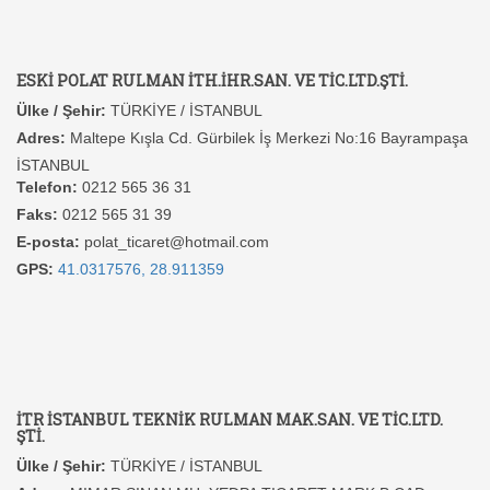
ESKİ POLAT RULMAN İTH.İHR.SAN. VE TİC.LTD.ŞTİ.
Ülke / Şehir:
TÜRKİYE / İSTANBUL
Adres:
Maltepe Kışla Cd. Gürbilek İş Merkezi No:16 Bayrampaşa
İSTANBUL
Telefon:
0212 565 36 31
Faks:
0212 565 31 39
E-posta:
polat_ticaret@hotmail.com
GPS:
41.0317576, 28.911359
İTR İSTANBUL TEKNİK RULMAN MAK.SAN. VE TİC.LTD.
ŞTİ.
Ülke / Şehir:
TÜRKİYE / İSTANBUL