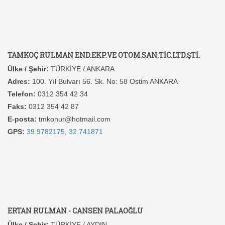
TAMKOÇ RULMAN END.EKP.VE OTOM.SAN.TİC.LTD.ŞTİ.
Ülke / Şehir:
TÜRKİYE / ANKARA
Adres:
100. Yıl Bulvarı 56. Sk. No: 58 Ostim ANKARA
Telefon:
0312 354 42 34
Faks:
0312 354 42 87
E-posta:
tmkonur@hotmail.com
GPS:
39.9782175, 32.741871
ERTAN RULMAN - CANSEN PALAOĞLU
Ülke / Şehir:
TÜRKİYE / AYDIN