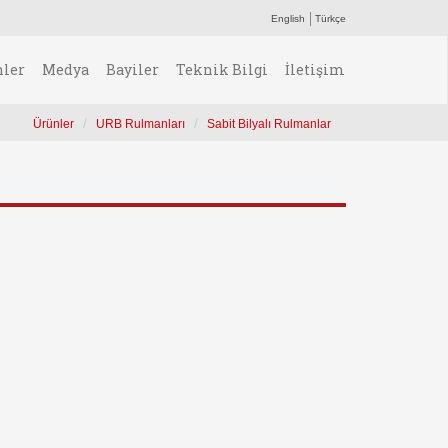
English
Türkçe
nler
Medya
Bayiler
Teknik Bilgi
İletişim
Ürünler
URB Rulmanları
Sabit Bilyalı Rulmanlar