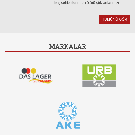
hoş sohbetlerinden ötürü şükranlarımızı
sunarız. Geceden bazı kareler.
TÜMÜNÜ GÖR
MARKALAR