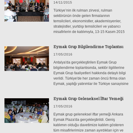
14/11/2015
Türkiye’nin ilk rulman zirvesi, rulman
sektörünün önde gelen firmalarının
temsilcileri, ekonomistler, akademisyenler,
stratejistler, yurtdışı temsilcileri ve yabancı
misafirlerin de katılımıyla, 13-15 Kasım 2015
tarihleri arasında Antalya’da yapıldı. EYMAK
GRUP sponsorluğunda gerçekleşen
Eymak Grup Bilgilendirme Toplantısı
1.RULMAN ZİRVESİ’nin ev sahipliğini
RULDER (Rulman İmalatçıları, İthalatçıları ve
17/05/2016
Satıcıları Derneği) yaptı.
Antalya'da gerçekleştirilen Eymak Grup
bilgilendirme toplantısında, sektör ilgililerine
Eymak Grup faaliyetleri hakkında detaylı bilgi
verildi. Türkiye'de her zaman öncü firma olan
Eymak, yaptığı yatırımlar ile Türkiye sanayisine
güç katmaya devam etmekte.
Eymak Grup Geleneksel İftar Yemeği
17/05/2016
Eymak grup geleneksel iftar yemeği Ankara
Eymak Plaza'da gerçekleştirildi. Geniş
katılımın olduğu davetimize katılım gösteren
tüm misafirlerimize zaman ayırdıkları için ve