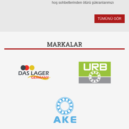
hoş sohbetlerinden ötürü şükranlarımızı
sunarız. Geceden bazı kareler.
TÜMÜNÜ GÖR
MARKALAR