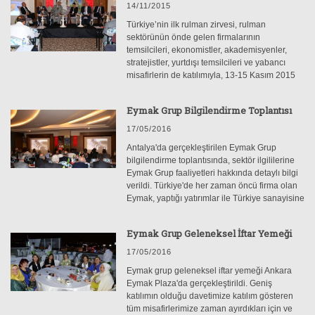
14/11/2015
Türkiye’nin ilk rulman zirvesi, rulman
sektörünün önde gelen firmalarının
temsilcileri, ekonomistler, akademisyenler,
stratejistler, yurtdışı temsilcileri ve yabancı
misafirlerin de katılımıyla, 13-15 Kasım 2015
tarihleri arasında Antalya’da yapıldı. EYMAK
GRUP sponsorluğunda gerçekleşen
Eymak Grup Bilgilendirme Toplantısı
1.RULMAN ZİRVESİ’nin ev sahipliğini
RULDER (Rulman İmalatçıları, İthalatçıları ve
17/05/2016
Satıcıları Derneği) yaptı.
Antalya'da gerçekleştirilen Eymak Grup
bilgilendirme toplantısında, sektör ilgililerine
Eymak Grup faaliyetleri hakkında detaylı bilgi
verildi. Türkiye'de her zaman öncü firma olan
Eymak, yaptığı yatırımlar ile Türkiye sanayisine
güç katmaya devam etmekte.
Eymak Grup Geleneksel İftar Yemeği
17/05/2016
Eymak grup geleneksel iftar yemeği Ankara
Eymak Plaza'da gerçekleştirildi. Geniş
katılımın olduğu davetimize katılım gösteren
tüm misafirlerimize zaman ayırdıkları için ve